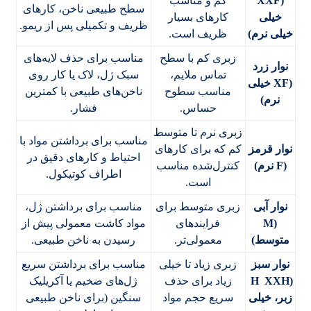
(XXF
کم و مناسب
سطح طبیعی ناخن، کارهای
خیلی
کارهای بسیار
ظریف و تکمیلی پس از ریمو.
خیلی نرم)
ظریف است.
زبری کم با سطح
مناسب برای حذف لایه‌های
نوار زرد
تماس ملایم،
سبک ژل، لاک یا کار روی
(XF خیلی
مناسب سطوح
ناخن‌های طبیعی با کمترین
نرم)
حساس.
فشار.
زبری نرم تا متوسط
مناسب برای برداشتن مواد با
نوار قرمز
کم که برای کارهای
احتیاط و کارهای دقیق در
(F نرم)
کنترل‌شده مناسب
اطراف کوتیکول.
است.
نوار آبی
زبری متوسط برای
مناسب برای برداشتن ژل،
(M
فرایندهای
مواد کاشت معمولی پیش از
متوسط)
معمولی‌تر.
رسیدن به ناخن طبیعی.
نوار سبز
زبری زیاد تا خیلی
مناسب برای برداشتن سریع
(H XXH
زیاد برای حذف
ژل‌های ضخیم یا آکریلیک
زبر، خیلی
سریع حجم مواد
سنگین (برای ناخن طبیعی